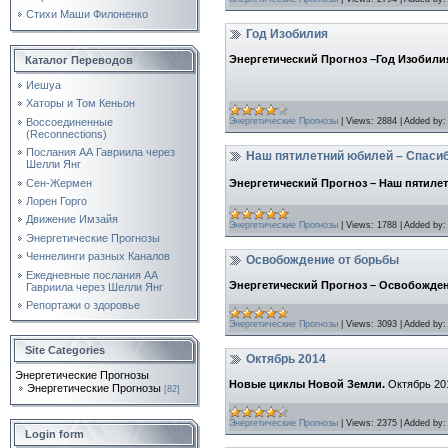
Стихи Маши Филоненко
Год Изобилия
Энергетический Прогноз –Год Изобили
Каталог Переводов
Иешуа
Хаторы и Том Кеньон
Энергетические Прогнозы
|
Views:
2884
|
Added by:
Воссоединенные
(Reconnections)
Послания АА Гавриила через
Наш пятилетний юбилей – Спаси
Шелли Янг
Сен-Жермен
Энергетический Прогноз – Наш пятиле
Лорен Горго
Движение Имзайя
Энергетические Прогнозы
|
Views:
1788
|
Added by:
Энергетические Прогнозы
Ченнелинги разных Каналов
Освобождение от борьбы
Ежедневные послания АА
Энергетический Прогноз – Освобожде
Гавриила через Шелли Янг
Репортажи о здоровье
Энергетические Прогнозы
|
Views:
3093
|
Added by:
Site Categories
Октябрь 2014
Энергетические Прогнозы
Новые циклы Новой Земли.
Октябрь 20
Энергетические Прогнозы
[82]
Энергетические Прогнозы
|
Views:
2375
|
Added by:
Login form