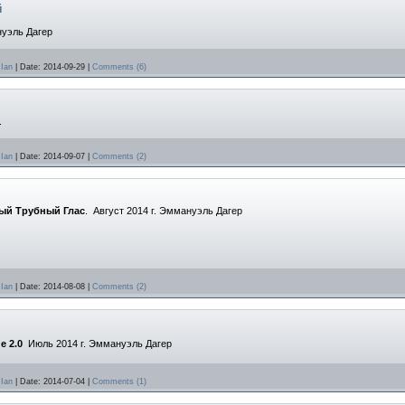
й
нуэль Дагер
Ian
|
Date:
2014-09-29
|
Comments (6)
.
Ian
|
Date:
2014-09-07
|
Comments (2)
ный Трубный Глас
. Август 2014 г. Эммануэль Дагер
Ian
|
Date:
2014-08-08
|
Comments (2)
е 2.0
Июль 2014 г.
Эммануэль Дагер
Ian
|
Date:
2014-07-04
|
Comments (1)