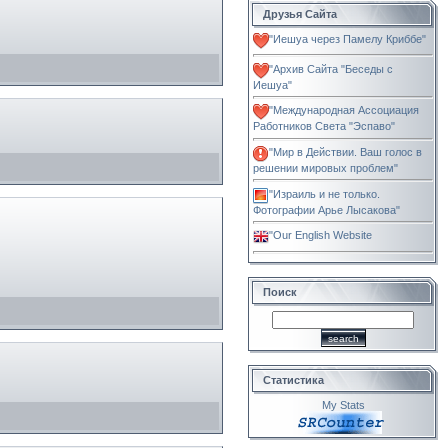
Друзья Сайта
"Иешуа через Памелу Криббе"
"Архив Сайта "Беседы с
Иешуа"
"Международная Ассоциация
Работников Света "Эспаво"
"Мир в Действии. Ваш голос в
решении мировых проблем"
"Израиль и не только.
Фотографии Арье Лысакова"
"Our English Website
Поиск
Статистика
My Stats