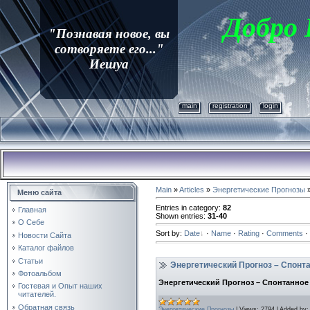
Добро
"Познавая новое, вы
сотворяете его..."
Иешуа
main
registration
login
Main
»
Articles
»
Энергетические Прогнозы
»
Меню сайта
Entries in category
:
82
Главная
Shown entries
:
31-40
О Себе
Sort by
:
Date
·
Name
·
Rating
·
Comments
·
Новости Сайта
Каталог файлов
Статьи
Энергетический Прогноз – Спонт
Фотоальбом
Энергетический Прогноз – Спонтанное
Гостевая и Опыт наших
читателей.
Обратная связь
Энергетические Прогнозы
|
Views:
2794
|
Added by: