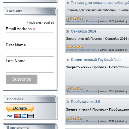
Техника для повышения вибраци
Техника для повышения вибраций - Эмма
Рассылка
Энергетические Прогнозы
|
Views:
3677
|
Added by:
*
indicates required
*
Email Address
Сентябрь 2014
Энергетический Прогноз - Сентябрь 2014 г
First Name
Энергетические Прогнозы
|
Views:
2626
|
Added by:
Божественный Трубный Глас
Last Name
Энергетический Прогноз – Божествен
Энергетические Прогнозы
|
Views:
2650
|
Added by:
Donations
Пробуждение 2.0
Энергетический Прогноз – Пробуждени
Энергетические Прогнозы
|
Views:
2549
|
Added by:
Ваше мнение: