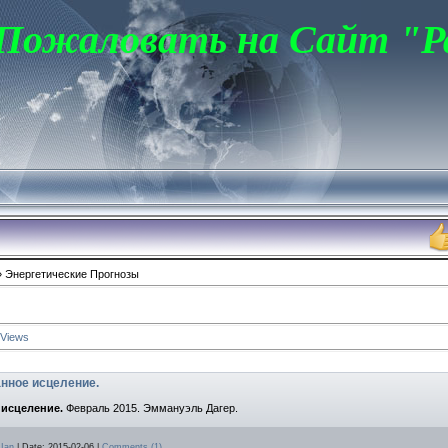
 Пожаловать на Сайт "Р
Н
 Энергетические Прогнозы
Views
анное исцеление.
 исцеление.
Февраль 2015. Эммануэль Дагер.
Ian
|
Date:
2015-02-06
|
Comments (1)