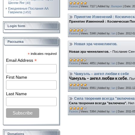
Шелли Янг
[40]
Разное
|
Views:
7117
|
Added by:
Валерия
|
Date:
2
Ежедневные Послания АА
Гавриила
[1452]
Принятие Изменений : Космическ
Принятие Изменений : Космическая По
Login form
Разное
|
Views:
5346
|
Added by:
Ian
|
Date:
2012-0
Рассылка
Новая эра ченнелингов.
Новая эра ченнелингов. -
Послание Сен
*
indicates required
*
Email Address
Разное
|
Views:
4851
|
Added by:
Ian
|
Date:
2012-0
Чамуэль – ангел любви к себе
First Name
Чамуэль – ангел любви к себе.
Пол
Разное
|
Views:
6561
|
Added by:
Ian
|
Date:
2011-1
Last Name
Сила творения всегда "включена
Сила творения всегда "включена".
Нил 
Разное
|
Views:
5364
|
Added by:
Ian
|
Date:
2011-0
Donations