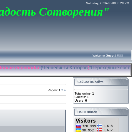
Saturday, 2026-08-08, 8:28 PM
адость Сотворения"
Welcome
Guest
|
RSS
е переводы:
(
Ченнелинги Хаторов
)
"Переходные состояни
Сейчас на сайте
Pages
:
1
2
»
Total online:
1
Guests:
1
Users:
0
Наши Флаги