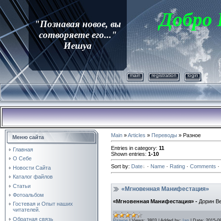
Добро
"Познавая новое, вы
сотворяете его..."
Иешуа
main
registration
login
Main
»
Articles
»
Переводы
» Разное
Меню сайта
Entries in category
:
11
Главная
Shown entries
:
1-10
О Себе
Sort by
:
Date
·
Name
·
Rating
·
Comments
·
Новости Сайта
Каталог файлов
Статьи
«Мгновенная Манифестация»
Фотоальбом
«Мгновенная Манифестация» -
Дорин В
Гостевая и Опыт наших
читателей.
Обратная связь
Разное
|
Views:
3803
|
Added by:
Ian
|
Date:
2015-0