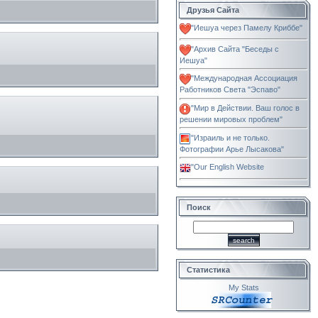
Друзья Сайта
"Иешуа через Памелу Криббе"
"Архив Сайта "Беседы с
Иешуа"
"Международная Ассоциация
Работников Света "Эспаво"
"Мир в Действии. Ваш голос в
решении мировых проблем"
"Израиль и не только.
Фотографии Арье Лысакова"
"Our English Website
Поиск
Статистика
My Stats