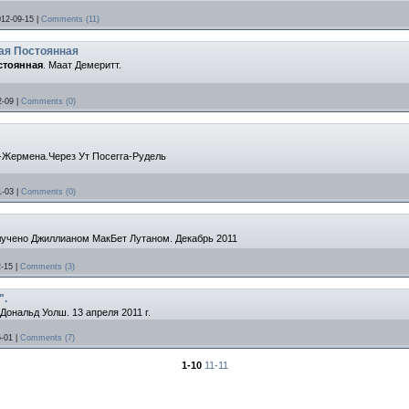
012-09-15
|
Comments (11)
ая Постоянная
стоянная
. Маат Демеритт.
2-09
|
Comments (0)
-Жермена.Через Ут Посегга-Рудель
1-03
|
Comments (0)
учено Джиллианом МакБет Лутаном.
Декабрь 2011
2-15
|
Comments (3)
".
Дональд Уолш. 13 апреля 2011 г.
5-01
|
Comments (7)
1-10
11-11