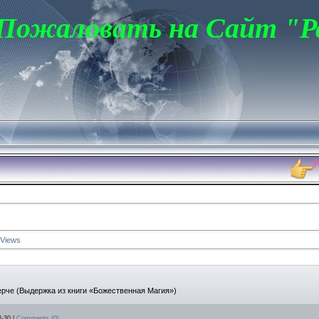
 Пожаловать на Сайт "Р
Новы
Views
ерче (Выдержка из книги «Божественная Магия»)
8-30
|
Comments (0)