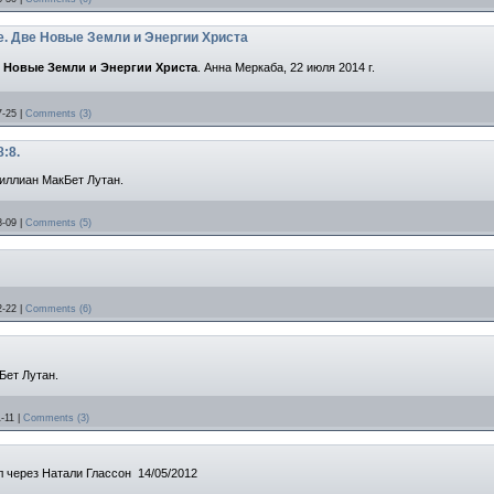
е. Две Новые Земли и Энергии Христа
е Новые Земли и Энергии Христа
.
Анна Меркаба, 22 июля 2014 г.
7-25
|
Comments (3)
:8.
иллиан МакБет Лутан.
8-09
|
Comments (5)
2-22
|
Comments (6)
Бет Лутан.
-11
|
Comments (3)
л через Натали Глассон 14/05/2012