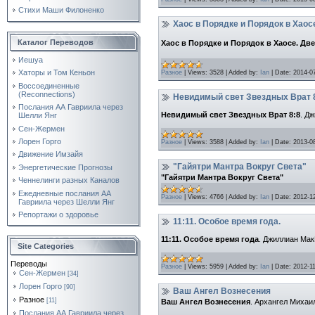
Стихи Маши Филоненко
Хаос в Порядке и Порядок в Хаос
Каталог Переводов
Хаос в Порядке и Порядок в Хаосе. Дв
Иешуа
Хаторы и Том Кеньон
Разное
|
Views:
3528
|
Added by:
Ian
|
Date:
2014-0
Воссоединенные
(Reconnections)
Невидимый свет Звездных Врат 8
Послания АА Гавриила через
Невидимый свет Звездных Врат 8:8
.
Дж
Шелли Янг
Сен-Жермен
Лорен Горго
Разное
|
Views:
3588
|
Added by:
Ian
|
Date:
2013-0
Движение Имзайя
"Гайятри Мантра Вокруг Света"
Энергетические Прогнозы
"Гайятри Мантра Вокруг Света"
Ченнелинги разных Каналов
Ежедневные послания АА
Разное
|
Views:
4766
|
Added by:
Ian
|
Date:
2012-1
Гавриила через Шелли Янг
Репортажи о здоровье
11:11. Особое время года.
11:11. Особое время года
.
Джиллиан Мак
Site Categories
Переводы
Разное
|
Views:
5959
|
Added by:
Ian
|
Date:
2012-11
Сен-Жермен
[34]
Лорен Горго
[90]
Ваш Ангел Вознесения
Разное
[11]
Ваш Ангел Вознесения
. Архангел Михаи
Послания АА Гавриила через